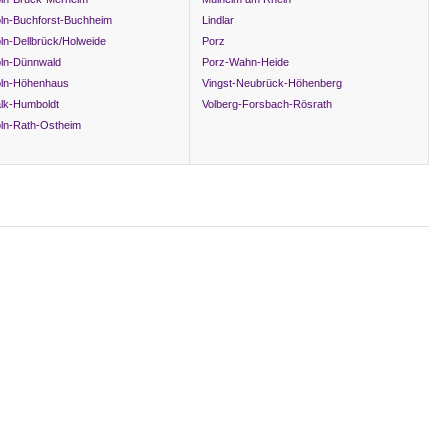
ln-Buchforst-Buchheim
Lindlar
ln-Dellbrück/Holweide
Porz
ln-Dünnwald
Porz-Wahn-Heide
ln-Höhenhaus
Vingst-Neubrück-Höhenberg
lk-Humboldt
Volberg-Forsbach-Rösrath
ln-Rath-Ostheim