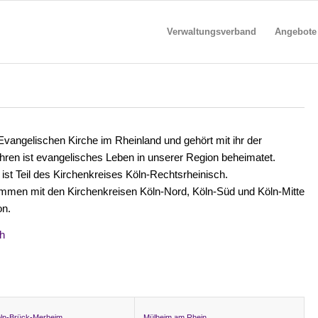
Verwaltungsverband
Angebote
 Evangelischen Kirche im Rheinland und gehört mit ihr der
ahren ist evangelisches Leben in unserer Region beheimatet.
st Teil des Kirchenkreises Köln-Rechtsrheinisch.
ammen mit den Kirchenkreisen Köln-Nord, Köln-Süd und Köln-Mitte
on.
ch
ln-Brück-Merheim
Mülheim am Rhein