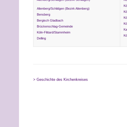
Kö
Altenberg/Schildgen (Bezirk Altenberg)
Kö
Bensberg
Kö
Bergisch Gladbach
Kö
Brückenschlag-Gemeinde
Ka
Köln-Flittard/Stammheim
Kö
Delling
> Geschichte des Kirchenkreises