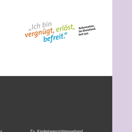
is
Ev. Kindertagesstättenverband