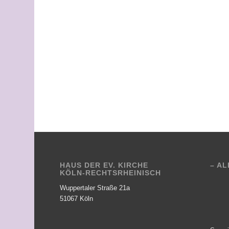
HAUS DER EV. KIRCHE
– AL
KÖLN-RECHTSRHEINISCH
Wuppertaler Straße 21a
51067 Köln